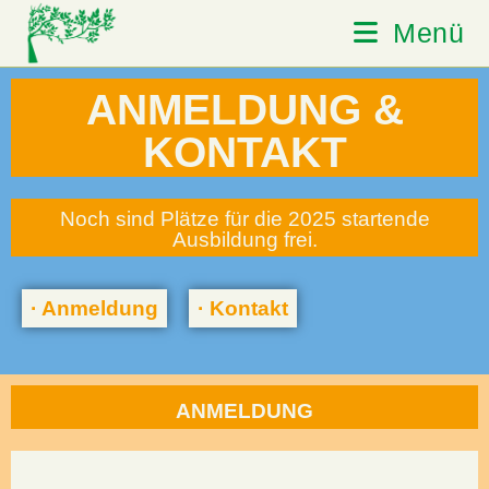
Menü
ANMELDUNG &
KONTAKT
Noch sind Plätze für die 2025 startende
Ausbildung frei.
· Anmeldung
· Kontakt
ANMELDUNG